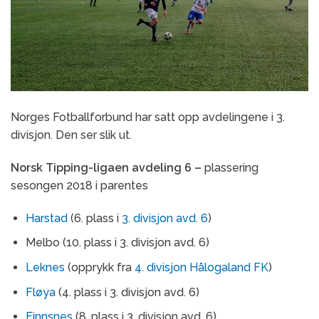
Norges Fotballforbund har satt opp avdelingene i 3.
divisjon. Den ser slik ut.
Norsk Tipping-ligaen avdeling 6 –
plassering
sesongen 2018 i parentes
Harstad
(6. plass i
3. divisjon avd. 6
)
Melbo (10. plass i 3. divisjon avd. 6)
Leknes
(opprykk fra
4. divisjon Hålogaland FK
)
Fløya
(4. plass i 3. divisjon avd. 6)
Finnsnes
(8. plass i 3. divisjon avd. 6)