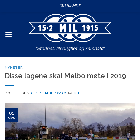
Skip
"Alt for MIL!"
to
content
"Stolthet, tilhørighet og samhold"
NYHETER
Disse lagene skal Melbo møte i 2019
POSTET DEN
1. DESEMBER 2018
AV
MIL
01
des