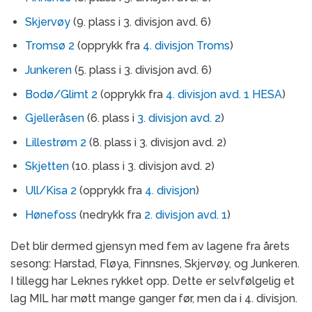
Skjervøy
(9. plass i 3. divisjon avd. 6)
Tromsø 2
(opprykk fra
4. divisjon Troms
)
Junkeren
(5. plass i 3. divisjon avd. 6)
Bodø/Glimt 2
(opprykk fra
4. divisjon avd. 1 HESA
)
Gjelleråsen
(6. plass i
3. divisjon avd. 2
)
Lillestrøm 2
(8. plass i 3. divisjon avd. 2)
Skjetten
(10. plass i 3. divisjon avd. 2)
Ull/Kisa 2
(opprykk fra
4. divisjon
)
Hønefoss
(nedrykk fra
2. divisjon avd. 1
)
Det blir dermed gjensyn med fem av lagene fra årets
sesong: Harstad, Fløya, Finnsnes, Skjervøy, og Junkeren.
I tillegg har Leknes rykket opp. Dette er selvfølgelig et
lag MIL har møtt mange ganger før, men da i 4. divisjon.