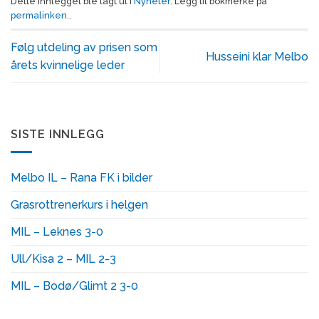
Dette innlegget ble lagt ut i
Nyheter
. Legg til bokmerke på
permalinken
..
Følg utdeling av prisen som
Husseini klar Melbo
årets kvinnelige leder
SISTE INNLEGG
Melbo IL – Rana FK i bilder
Grasrottrenerkurs i helgen
MIL – Leknes 3-0
Ull/Kisa 2 – MIL 2-3
MIL – Bodø/Glimt 2 3-0