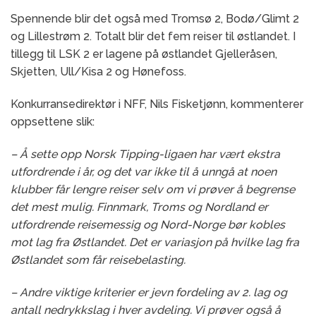
Spennende blir det også med Tromsø 2, Bodø/Glimt 2
og Lillestrøm 2. Totalt blir det fem reiser til østlandet. I
tillegg til LSK 2 er lagene på østlandet Gjelleråsen,
Skjetten, Ull/Kisa 2 og Hønefoss.
Konkurransedirektør i NFF, Nils Fisketjønn, kommenterer
oppsettene slik:
– Å sette opp Norsk Tipping-ligaen har vært ekstra
utfordrende i år, og det var ikke til å unngå at noen
klubber får lengre reiser selv om vi prøver å begrense
det mest mulig. Finnmark, Troms og Nordland er
utfordrende reisemessig og Nord-Norge bør kobles
mot lag fra Østlandet. Det er variasjon på hvilke lag fra
Østlandet som får reisebelasting.
– Andre viktige kriterier er jevn fordeling av 2. lag og
antall nedrykkslag i hver avdeling. Vi prøver også å