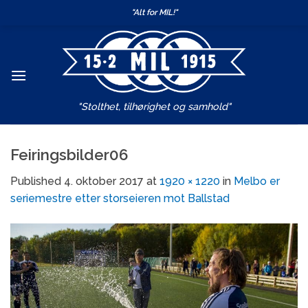
Skip
"Alt for MIL!"
to
content
"Stolthet, tilhørighet og samhold"
Feiringsbilder06
Published
4. oktober 2017
at
1920 × 1220
in
Melbo er
seriemestre etter storseieren mot Ballstad