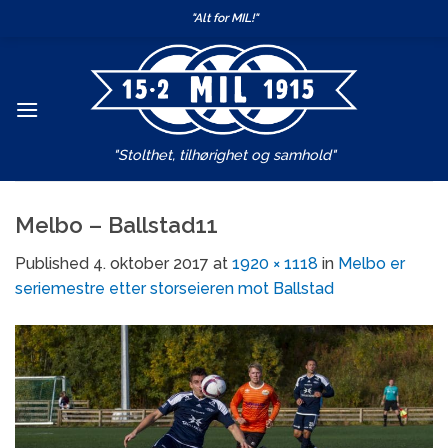
Skip
"Alt for MIL!"
to
content
"Stolthet, tilhørighet og samhold"
Melbo – Ballstad11
Published
4. oktober 2017
at
1920 × 1118
in
Melbo er
seriemestre etter storseieren mot Ballstad