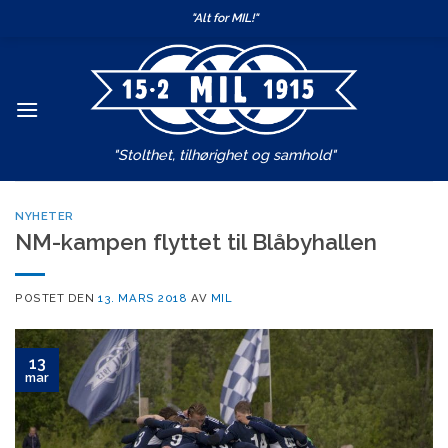
Skip
"Alt for MIL!"
to
content
"Stolthet, tilhørighet og samhold"
NYHETER
NM-kampen flyttet til Blåbyhallen
POSTET DEN
13. MARS 2018
AV
MIL
13
mar