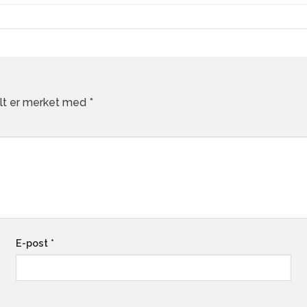
elt er merket med
*
E-post
*