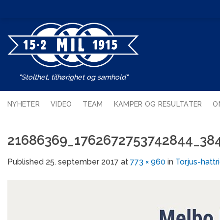
Skip
to
content
"Stolthet, tilhørighet og samhold"
NYHETER
VIDEO
TEAM
KAMPER OG RESULTATER
O
21686369_1762672753742844_384
Published
25. september 2017
at
773 × 960
in
Torjus-hatt