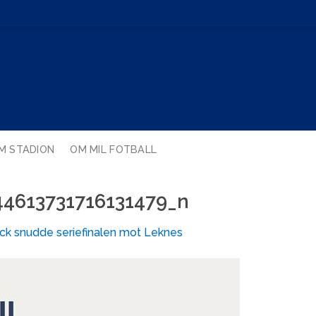
M STADION
OM MIL FOTBALL
4613731716131479_n
rick snudde seriefinalen mot Leknes