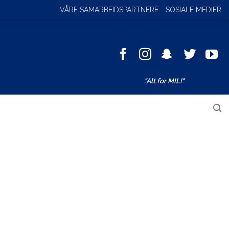
VÅRE SAMARBEIDSPARTNERE
SOSIALE MEDIER
Facebook
Instagram
SnapChat
Twitter
You
"Alt for MIL!"
Søk