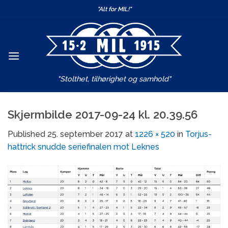
Skip
"Alt for MIL!"
to
content
"Stolthet, tilhørighet og samhold"
Skjermbilde 2017-09-24 kl. 20.39.56
Published
25. september 2017
at
1226 × 520
in
Torjus-
hattrick snudde seriefinalen mot Leknes