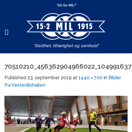
Skip
"Alt for MIL!"
to
content
"Stolthet, tilhørighet og samhold"
70510210_456362904966022_104991637
Published
23. september 2019
at
1440 × 700
in
Bilder
fra Vesterålshallen