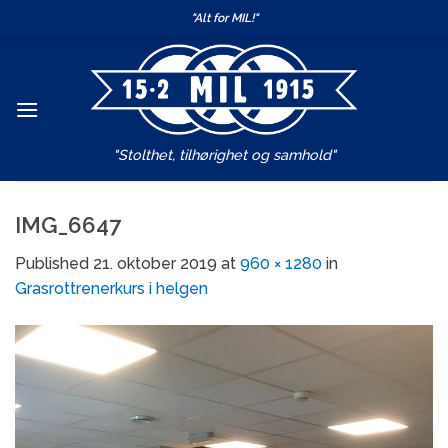
Skip
"Alt for MIL!"
to
content
"Stolthet, tilhørighet og samhold"
IMG_6647
Published
21. oktober 2019
at
960 × 1280
in
Grasrottrenerkurs i helgen