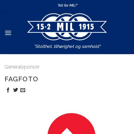
Skip
"Alt for MIL!"
to
content
"Stolthet, tilhørighet og samhold"
Generalsponsor
FAGFOTO