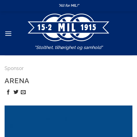
Skip
"Alt for MIL!"
to
content
"Stolthet, tilhørighet og samhold"
Sponsor
ARENA