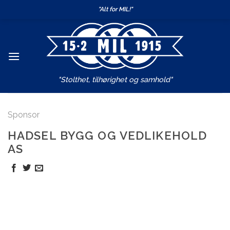
Skip
"Alt for MIL!"
to
content
"Stolthet, tilhørighet og samhold"
Sponsor
HADSEL BYGG OG VEDLIKEHOLD
AS