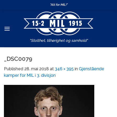
Skip
"Alt for MIL!"
to
content
"Stolthet, tilhørighet og samhold"
_DSC0079
Published
28. mai 2018
at
346 × 395
in
Gjenstående
kamper for MIL i 3. divisjon