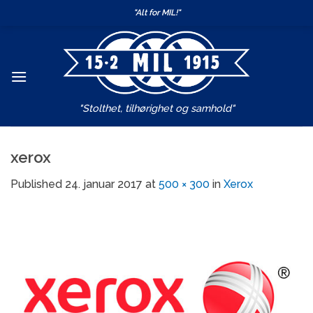
Skip
"Alt for MIL!"
to
content
"Stolthet, tilhørighet og samhold"
xerox
Published
24. januar 2017
at
500 × 300
in
Xerox