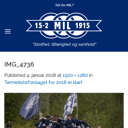
Skip
"Alt for MIL!"
to
content
"Stolthet, tilhørighet og samhold"
IMG_4736
Published
4. januar 2018
at
1920 × 1280
in
Terminlisteforslaget for 2018 er klart