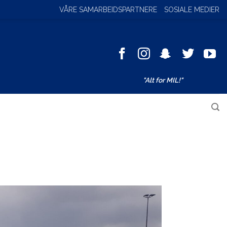
VÅRE SAMARBEIDSPARTNERE
SOSIALE MEDIER
Facebook
Instagram
SnapChat
Twitter
You
"Alt for MIL!"
Søk