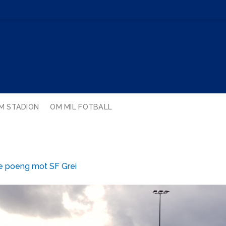
M STADION
OM MIL FOTBALL
ige poeng mot SF Grei