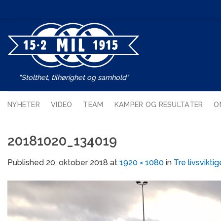
Skip
to
content
"Stolthet, tilhørighet og samhold"
NYHETER
VIDEO
TEAM
KAMPER OG RESULTATER
O
20181020_134019
Published
20. oktober 2018
at
1920 × 1080
in
Tre livsvikt