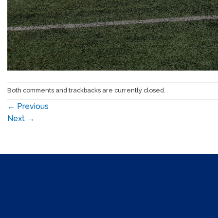
Both comments and trackbacks are currently closed.
←
Previous
Next
→