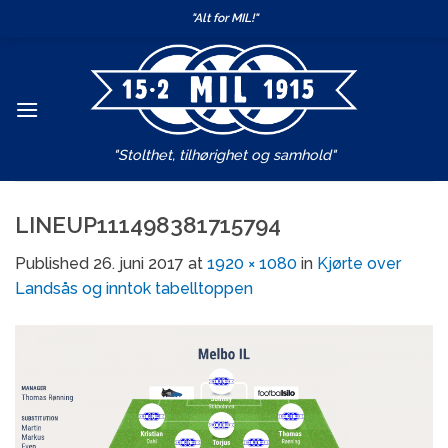
Skip
"Alt for MIL!"
to
content
"Stolthet, tilhørighet og samhold"
LINEUP111498381715794
Published
26. juni 2017
at
1920 × 1080
in
Kjørte over
Landsås og inntok tabelltoppen