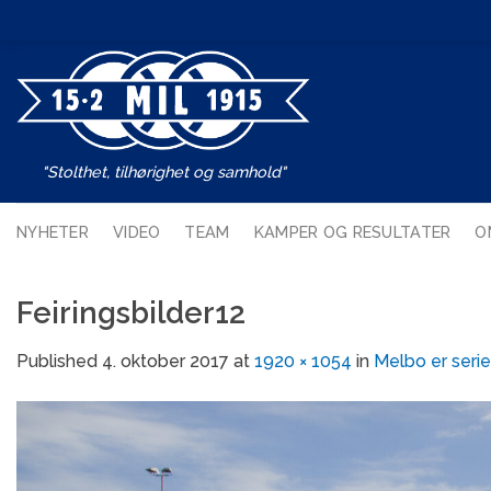
Skip
to
content
"Stolthet, tilhørighet og samhold"
NYHETER
VIDEO
TEAM
KAMPER OG RESULTATER
O
Feiringsbilder12
Published
4. oktober 2017
at
1920 × 1054
in
Melbo er seri