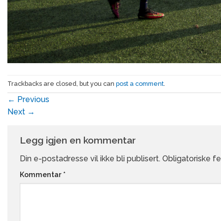
Trackbacks are closed, but you can
post a comment
.
←
Previous
Next
→
Legg igjen en kommentar
Din e-postadresse vil ikke bli publisert.
Obligatoriske f
Kommentar
*