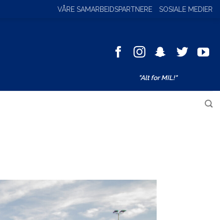
VÅRE SAMARBEIDSPARTNERE
SOSIALE MEDIER
Facebook
Instagram
SnapChat
Twitter
You
"Alt for MIL!"
Søk