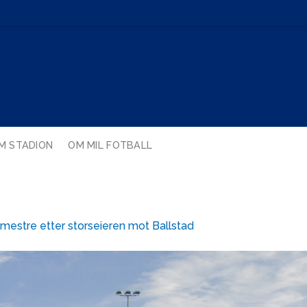
M STADION
OM MIL FOTBALL
emestre etter storseieren mot Ballstad