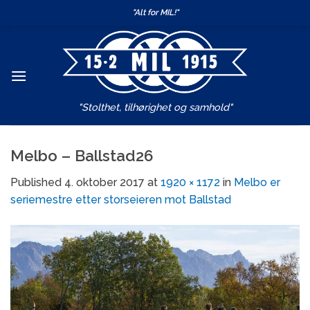
Skip
"Alt for MIL!"
to
content
"Stolthet, tilhørighet og samhold"
Melbo – Ballstad26
Published
4. oktober 2017
at
1920 × 1172
in
Melbo er
seriemestre etter storseieren mot Ballstad