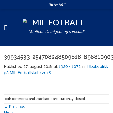
Skip
"Alt for MIL!"
to
content
"Stolthet, tilhørighet og samhold"
39934533_254708248509818_89681090
Published
27. august 2018
at
1920 × 1072
in
Tilbakeblikk
på MIL Fotballskole 2018
Both comments and trackbacks are currently closed.
←
Previous