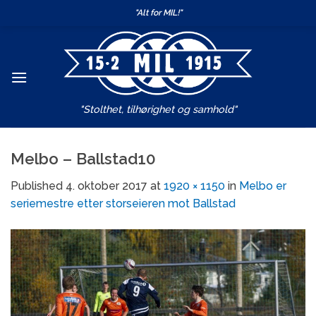
Skip
"Alt for MIL!"
to
content
"Stolthet, tilhørighet og samhold"
Melbo – Ballstad10
Published
4. oktober 2017
at
1920 × 1150
in
Melbo er
seriemestre etter storseieren mot Ballstad