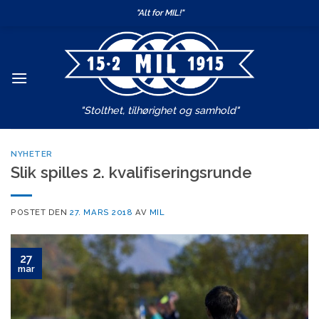
Skip
"Alt for MIL!"
to
content
"Stolthet, tilhørighet og samhold"
NYHETER
Slik spilles 2. kvalifiseringsrunde
POSTET DEN
27. MARS 2018
AV
MIL
27
mar