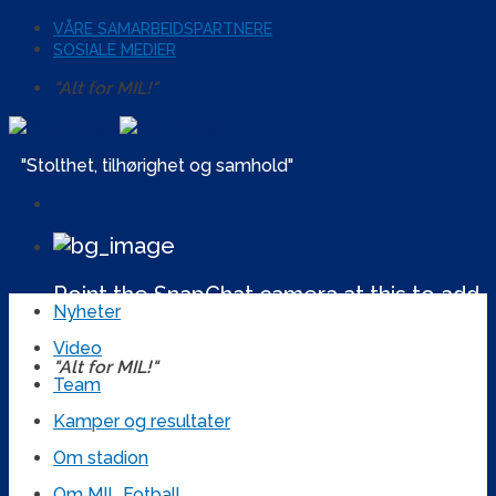
Skip
VÅRE SAMARBEIDSPARTNERE
to
SOSIALE MEDIER
content
"Alt for MIL!"
"Stolthet, tilhørighet og samhold"
Facebook
Instagram
SnapChat
Point the SnapChat camera at this to add
Nyheter
us to SnapChat.
Video
Twitter
YouTube
"Alt for MIL!"
Team
Kamper og resultater
Om stadion
Om MIL Fotball