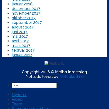
januar 2018
desember 2017
november 2017
oktober 2017
september 2017
august 2017
juni 2017
mai 2017
april 2017
mars 2017
februar 2017
januar 2017
Copyright 2026 ©
Melbo Idrettslag
Nettside levert av
Nettrakett.no
Nyheter
Video
Team
Kamper og resultater