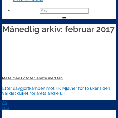
Søk
Søk
etter...
Bekreft
søk
Månedlig arkiv:
februar 2017
Møte med Lofoten endte med tap
Etter uavgjortkampen mot FK Mjølner for to uker siden
var det duket for årets andre [...]
20
feb