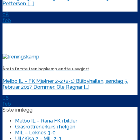
Pettersen. [...]
08
feb
Årets første treningskamp endte uavgjort
Melbo IL – FK Mjølner 2-2 (2-1) Blåbyhallen, søndag 5.
februar 2017 Dommer: Ole Ragnar [...]
06
feb
Siste innlegg
Melbo IL – Rana FK i bilder
Grasrottrenerkurs i helgen
MIL – Leknes 3-0
Ull/Kisa 2 – MIL 2-3