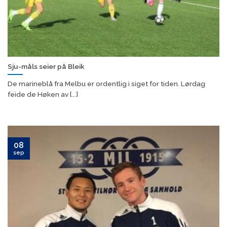
Sju-måls seier på Bleik
De marineblå fra Melbu er ordentlig i siget for tiden. Lørdag
feide de Høken av [...]
08
sep