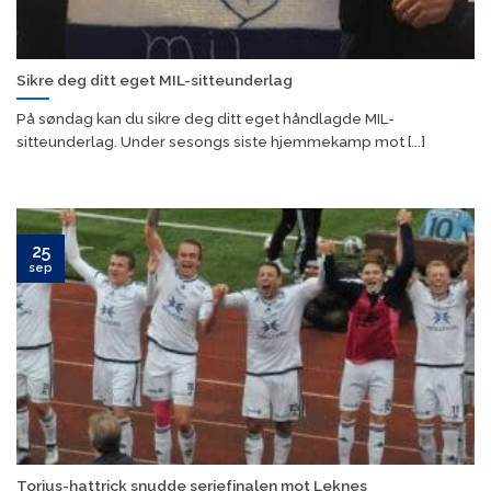
Sikre deg ditt eget MIL-sitteunderlag
På søndag kan du sikre deg ditt eget håndlagde MIL-
sitteunderlag. Under sesongs siste hjemmekamp mot [...]
25
sep
Torjus-hattrick snudde seriefinalen mot Leknes