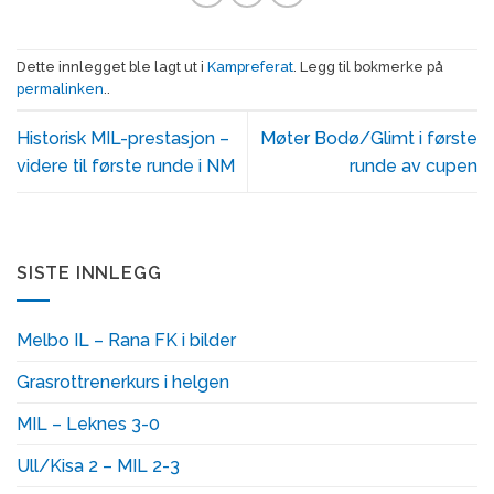
Dette innlegget ble lagt ut i
Kampreferat
. Legg til bokmerke på
permalinken
..
Historisk MIL-prestasjon –
Møter Bodø/Glimt i første
videre til første runde i NM
runde av cupen
SISTE INNLEGG
Melbo IL – Rana FK i bilder
Grasrottrenerkurs i helgen
MIL – Leknes 3-0
Ull/Kisa 2 – MIL 2-3