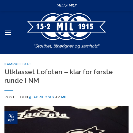
Skip
"Alt for MIL!"
to
content
"Stolthet, tilhørighet og samhold"
KAMPREFERAT
Utklasset Lofoten – klar for første
runde i NM
POSTET DEN
5. APRIL 2018
AV
MIL
05
apr