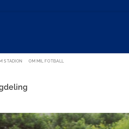
M STADION
OM MIL FOTBALL
gdeling