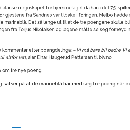
lanse i regnskapet for hjemmelaget da han i det 75. spille
 før gjestene fra Sandnes var tilbake i føringen. Melbo hadde 
 marineblå. Det så lenge ut til at de tre poengene skulle b
ningen fra Torjus Nikolaisen og lagene måtte se seg fornøyd
de kommentar etter poengdelinga:
– Vi må bare bli bedre. Vi 
l altfor lett
, sier Einar Haugerud Pettersen til blv.no
pe om tre nye poeng.
og satser på at de marineblå har med seg tre poeng når 