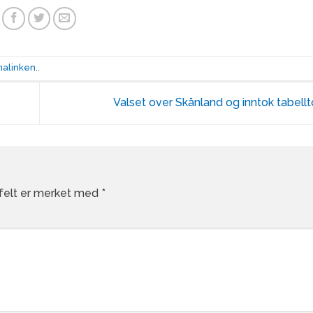
malinken
..
Valset over Skånland og inntok tabel
 felt er merket med
*