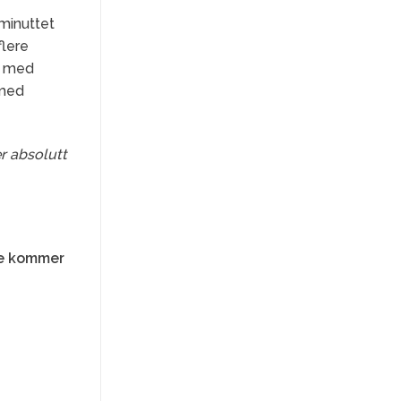
minuttet
flere
li med
 med
er absolutt
de kommer