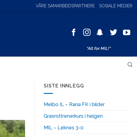
VÅRE SAMARBEIDSPARTNERE
SOSIALE MEDIER
Facebook
Instagram
SnapChat
Twitter
You
"Alt for MIL!"
Søk
SISTE INNLEGG
Melbo IL – Rana FK i bilder
Grasrottrenerkurs i helgen
MIL – Leknes 3-0