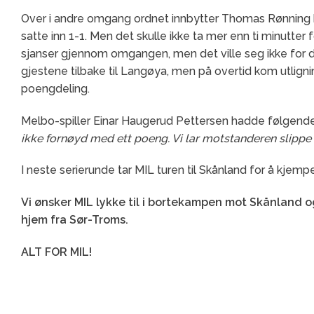
Over i andre omgang ordnet innbytter Thomas Rønning ba
satte inn 1-1. Men det skulle ikke ta mer enn ti minutter
sjanser gjennom omgangen, men det ville seg ikke for de
gjestene tilbake til Langøya, men på overtid kom utlig
poengdeling.
Melbo-spiller Einar Haugerud Pettersen hadde følgen
ikke fornøyd med ett poeng. Vi lar motstanderen slippe ti
I neste serierunde tar MIL turen til Skånland for å kjem
Vi ønsker MIL lykke til i bortekampen mot Skånland 
hjem fra Sør-Troms.
ALT FOR MIL!