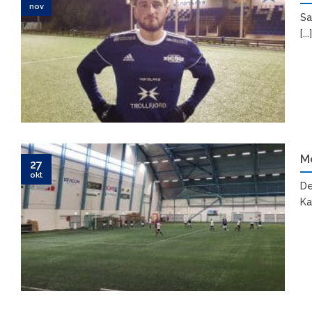
nov
Sa
[...]
Me
27
okt
De
Ka