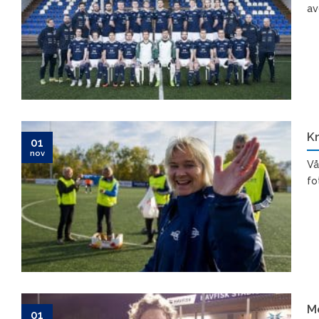
av
Kr
01
nov
Vå
fot
Me
01