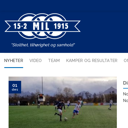
Skip
to
content
"Stolthet, tilhørighet og samhold"
NYHETER
VIDEO
TEAM
KAMPER OG RESULTATER
O
Di
01
des
No
No