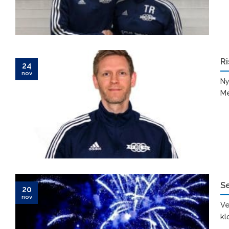
Ri
24
nov
Ny
Me
S
20
nov
Ve
kl