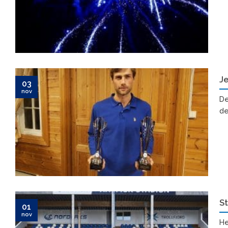
Je
03
nov
De
det
St
01
nov
He