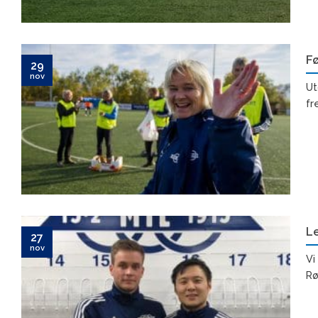
Fø
29
nov
Ut
fre
Le
27
nov
Vi
Rø