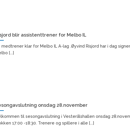
sjord blir assistenttrener for Melbo IL
 medtrener klar for Melbo IL A-lag .Øyvind Risjord har i dag sign
lbo [...]
esongavslutning onsdag 28.november
lkommen til sesongavslutning i Vesterålshallen onsdag 28.nove
okken 17:00 -18:30. Trenere og spillere i alle [...]