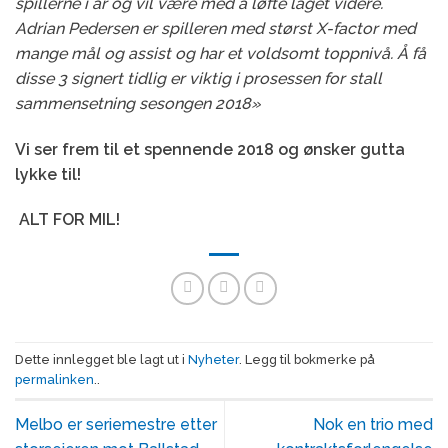
spillerne i år og vil være med å løfte laget videre.
Adrian Pedersen er spilleren med størst X-factor med
mange mål og assist og har et voldsomt toppnivå. Å få
disse 3 signert tidlig er viktig i prosessen for stall
sammensetning sesongen 2018»
Vi ser frem til et spennende 2018 og ønsker gutta
lykke til!
ALT FOR MIL!
Dette innlegget ble lagt ut i
Nyheter
. Legg til bokmerke på
permalinken
..
Melbo er seriemestre etter
Nok en trio med