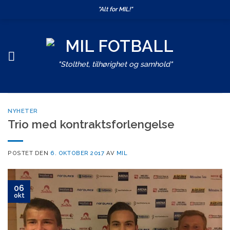
Skip
"Alt for MIL!"
to
content
"Stolthet, tilhørighet og samhold"
NYHETER
Trio med kontraktsforlengelse
POSTET DEN
6. OKTOBER 2017
AV
MIL
06
okt